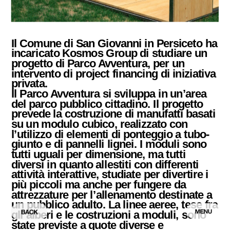
Il Comune di San Giovanni in Persiceto ha 
incaricato Kosmos Group di studiare un 
progetto di Parco Avventura, per un 
intervento di project financing di iniziativa 
privata.
Il Parco Avventura si sviluppa in un’area 
del parco pubblico cittadino. Il progetto 
prevede la costruzione di manufatti basati 
su un modulo cubico, realizzato con 
l’utilizzo di elementi di ponteggio a tubo-
giunto e di pannelli lignei. I moduli sono 
tutti uguali per dimensione, ma tutti 
diversi in quanto allestiti con differenti 
attività interattive, studiate per divertire i 
più piccoli ma anche per fungere da 
attrezzature per l’allenamento destinate a 
un pubblico adulto. La linee aeree, tese fra 
gli alberi e le costruzioni a moduli, sono 
state previste a quote diverse e 